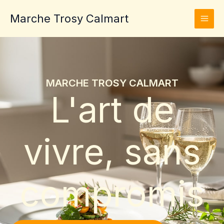
Aller
Marche Trosy Calmart
au
contenu
MARCHE TROSY CALMART
L'art de
vivre, sans
compromis