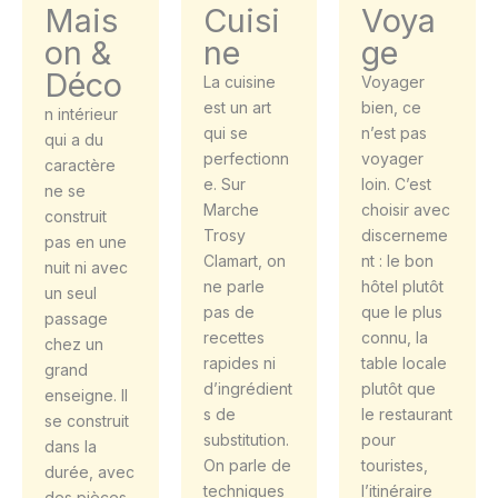
Mais
Cuisi
Voya
on &
ne
ge
Déco
La cuisine
Voyager
est un art
bien, ce
n intérieur
qui se
n’est pas
qui a du
perfectionn
voyager
caractère
e. Sur
loin. C’est
ne se
Marche
choisir avec
construit
Trosy
discerneme
pas en une
Clamart, on
nt : le bon
nuit ni avec
ne parle
hôtel plutôt
un seul
pas de
que le plus
passage
recettes
connu, la
chez un
rapides ni
table locale
grand
d’ingrédient
plutôt que
enseigne. Il
s de
le restaurant
se construit
substitution.
pour
dans la
On parle de
touristes,
durée, avec
techniques
l’itinéraire
des pièces