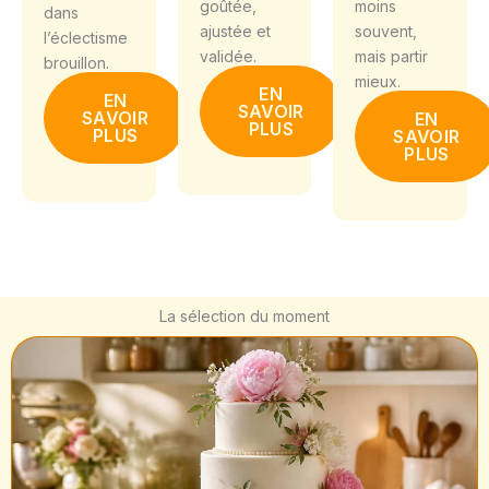
goûtée,
moins
dans
ajustée et
souvent,
l’éclectisme
validée.
mais partir
brouillon.
mieux.
EN
EN
SAVOIR
SAVOIR
EN
PLUS
PLUS
SAVOIR
PLUS
La sélection du moment