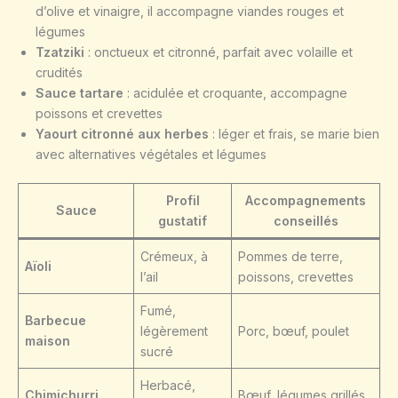
d’olive et vinaigre, il accompagne viandes rouges et
légumes
Tzatziki
: onctueux et citronné, parfait avec volaille et
crudités
Sauce tartare
: acidulée et croquante, accompagne
poissons et crevettes
Yaourt citronné aux herbes
: léger et frais, se marie bien
avec alternatives végétales et légumes
Profil
Accompagnements
Sauce
gustatif
conseillés
Crémeux, à
Pommes de terre,
Aïoli
l’ail
poissons, crevettes
Fumé,
Barbecue
légèrement
Porc, bœuf, poulet
maison
sucré
Herbacé,
Chimichurri
Bœuf, légumes grillés