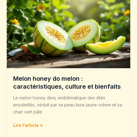
Melon
honey
do
melon
:
caractéristiques,
culture
et
bienfaits
Melon honey do melon :
caractéristiques, culture et bienfaits
Le melon honey dew, emblématique des étés
ensoleillés, séduit par sa peau lisse jaune crème et sa
chair vert pâle
Lire l’article »