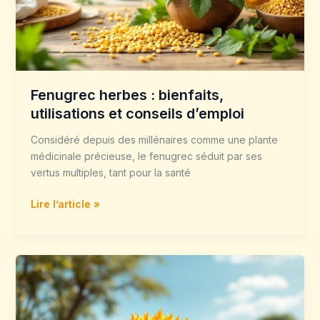
conseils
d’emploi
Fenugrec herbes : bienfaits,
utilisations et conseils d’emploi
Considéré depuis des millénaires comme une plante
médicinale précieuse, le fenugrec séduit par ses
vertus multiples, tant pour la santé
Lire l’article »
Kiwano
horned
melon
: