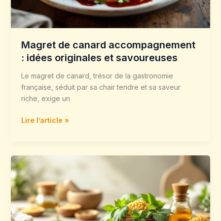
savoureuses
Magret de canard accompagnement
: idées originales et savoureuses
Le magret de canard, trésor de la gastronomie
française, séduit par sa chair tendre et sa saveur
riche, exige un
Lire l’article »
Fenugrec
herbes
:
bienfaits,
utilisations
et