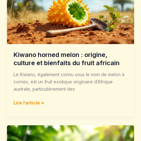
origine,
culture
et
bienfaits
du
fruit
africain
Kiwano horned melon : origine,
culture et bienfaits du fruit africain
Le Kiwano, également connu sous le nom de melon à
cornes, est un fruit exotique originaire d’Afrique
australe, particulièrement des
Lire l’article »
Jelly
melon