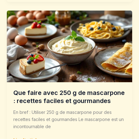
Que
faire
avec
250
g
de
mascarpone
:
recettes
faciles
et
Que faire avec 250 g de mascarpone
gourmandes
: recettes faciles et gourmandes
En bref : Utiliser 250 g de mascarpone pour des
recettes faciles et gourmandes Le mascarpone est un
incontournable de