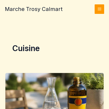
Aller
Marche Trosy Calmart
au
contenu
Cuisine
Dosage
ricard
:
quelle
quantité
pour