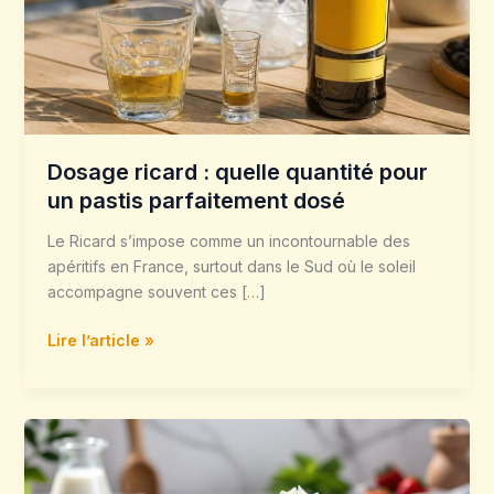
un
pastis
parfaitement
dosé
Dosage ricard : quelle quantité pour
un pastis parfaitement dosé
Le Ricard s’impose comme un incontournable des
apéritifs en France, surtout dans le Sud où le soleil
accompagne souvent ces […]
Lire l’article »
Chantilly
maison
sans