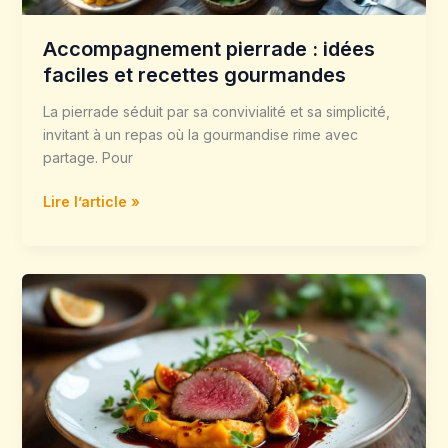
Accompagnement pierrade : idées
faciles et recettes gourmandes
La pierrade séduit par sa convivialité et sa simplicité,
invitant à un repas où la gourmandise rime avec
partage. Pour
Lire l’article »
Magret
de
canard
accompagnement
:
idées
originales
et