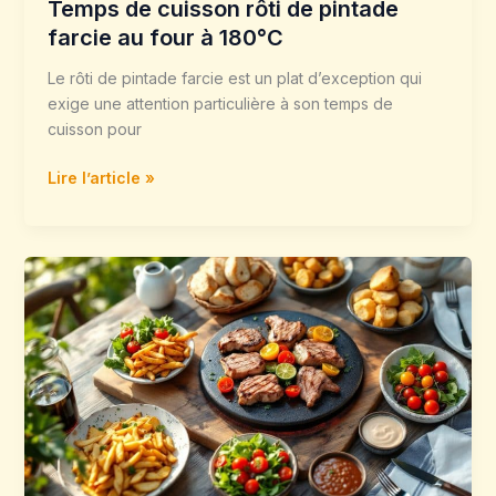
Temps de cuisson rôti de pintade
Temps
de
farcie au four à 180°C
cuisson
Le rôti de pintade farcie est un plat d’exception qui
rôti
exige une attention particulière à son temps de
de
cuisson pour
pintade
farcie
Lire l’article »
au
four
à
180°C
Accompagnement
pierrade
:
idées
faciles
et
recettes
gourmandes