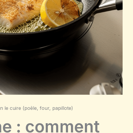
n le cuire (poêle, four, papillote)
nne : comment