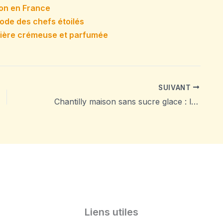
tion en France
hode des chefs étoilés
ssière crémeuse et parfumée
SUIVANT
Chantilly maison sans sucre glace : la recette facile et les meilleures alternatives
Liens utiles