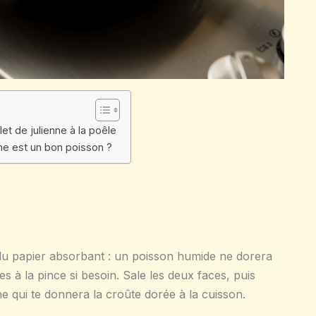
et de julienne à la poêle
nne est un bon poisson ?
c du papier absorbant : un poisson humide ne dorera
-les à la pince si besoin. Sale les deux faces, puis
e qui te donnera la croûte dorée à la cuisson.