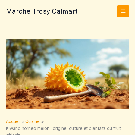
Aller
Marche Trosy Calmart
au
contenu
Accueil
Cuisine
Kiwano horned melon : origine, culture et bienfaits du fruit