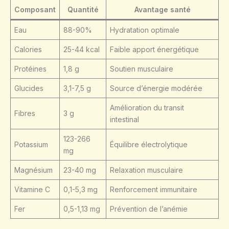
Composant
Quantité
Avantage santé
Eau
88-90%
Hydratation optimale
Calories
25-44 kcal
Faible apport énergétique
Protéines
1,8 g
Soutien musculaire
Glucides
3,1-7,5 g
Source d’énergie modérée
Amélioration du transit
Fibres
3 g
intestinal
123-266
Potassium
Équilibre électrolytique
mg
Magnésium
23-40 mg
Relaxation musculaire
Vitamine C
0,1-5,3 mg
Renforcement immunitaire
Fer
0,5-1,13 mg
Prévention de l’anémie