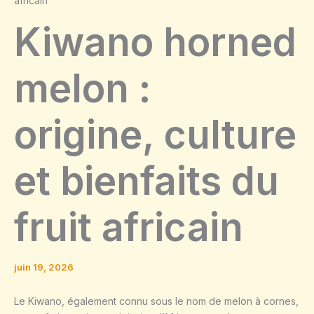
africain
Kiwano horned
melon :
origine, culture
et bienfaits du
fruit africain
juin 19, 2026
Le Kiwano, également connu sous le nom de melon à cornes,