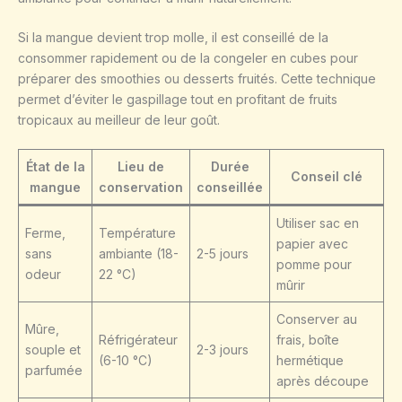
Si la mangue devient trop molle, il est conseillé de la
consommer rapidement ou de la congeler en cubes pour
préparer des smoothies ou desserts fruités. Cette technique
permet d’éviter le gaspillage tout en profitant de fruits
tropicaux au meilleur de leur goût.
État de la
Lieu de
Durée
Conseil clé
mangue
conservation
conseillée
Utiliser sac en
Ferme,
Température
papier avec
sans
ambiante (18-
2-5 jours
pomme pour
odeur
22 °C)
mûrir
Conserver au
Mûre,
Réfrigérateur
frais, boîte
souple et
2-3 jours
(6-10 °C)
hermétique
parfumée
après découpe