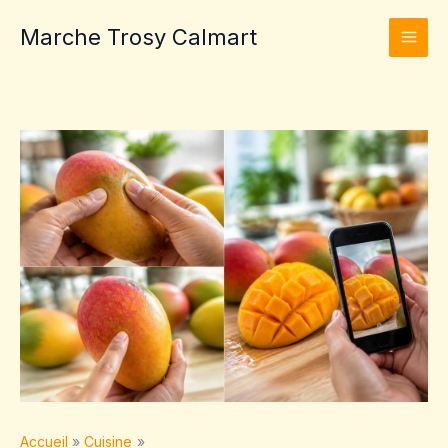
Aller
Marche Trosy Calmart
au
contenu
Accueil
Cuisine