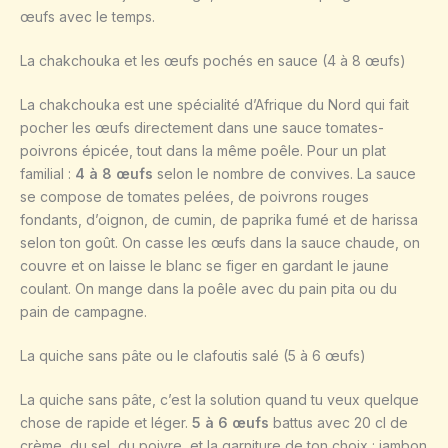
œufs avec le temps.
La chakchouka et les œufs pochés en sauce (4 à 8 œufs)
La chakchouka est une spécialité d’Afrique du Nord qui fait
pocher les œufs directement dans une sauce tomates-
poivrons épicée, tout dans la même poêle. Pour un plat
familial :
4 à 8 œufs
selon le nombre de convives. La sauce
se compose de tomates pelées, de poivrons rouges
fondants, d’oignon, de cumin, de paprika fumé et de harissa
selon ton goût. On casse les œufs dans la sauce chaude, on
couvre et on laisse le blanc se figer en gardant le jaune
coulant. On mange dans la poêle avec du pain pita ou du
pain de campagne.
La quiche sans pâte ou le clafoutis salé (5 à 6 œufs)
La quiche sans pâte, c’est la solution quand tu veux quelque
chose de rapide et léger.
5 à 6 œufs
battus avec 20 cl de
crème, du sel, du poivre, et la garniture de ton choix : jambon