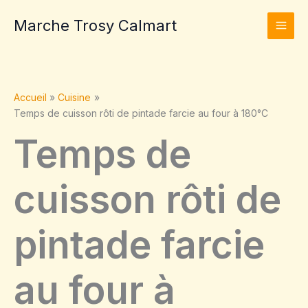
Aller
Marche Trosy Calmart
au
contenu
Accueil
Cuisine
Temps de cuisson rôti de pintade farcie au four à 180°C
Temps de
cuisson rôti de
pintade farcie
au four à