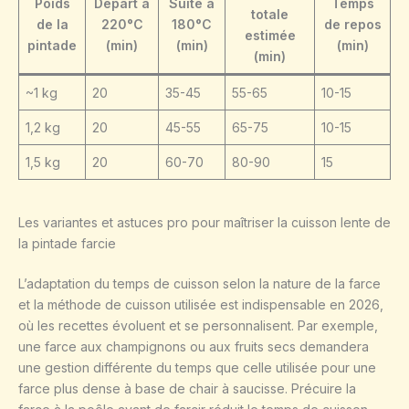
Poids
Départ à
Suite à
Temps
totale
de la
220°C
180°C
de repos
estimée
pintade
(min)
(min)
(min)
(min)
~1 kg
20
35-45
55-65
10-15
1,2 kg
20
45-55
65-75
10-15
1,5 kg
20
60-70
80-90
15
Les variantes et astuces pro pour maîtriser la cuisson lente de
la pintade farcie
L’adaptation du temps de cuisson selon la nature de la farce
et la méthode de cuisson utilisée est indispensable en 2026,
où les recettes évoluent et se personnalisent. Par exemple,
une farce aux champignons ou aux fruits secs demandera
une gestion différente du temps que celle utilisée pour une
farce plus dense à base de chair à saucisse. Précuire la