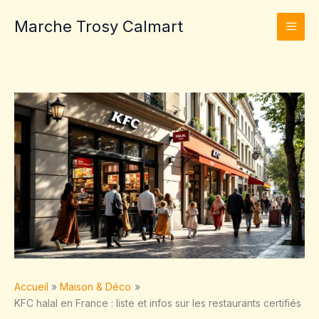
Aller
Marche Trosy Calmart
au
contenu
Accueil
Maison & Déco
KFC halal en France : liste et infos sur les restaurants certifiés