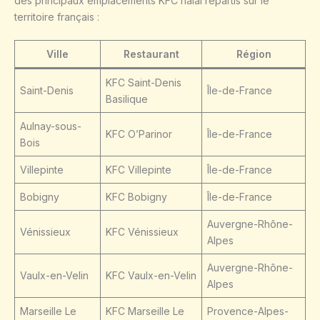
des principaux emplacements KFC halal répartis sur le
territoire français :
Ville
Restaurant
Région
KFC Saint-Denis
Saint-Denis
Île-de-France
Basilique
Aulnay-sous-
KFC O’Parinor
Île-de-France
Bois
Villepinte
KFC Villepinte
Île-de-France
Bobigny
KFC Bobigny
Île-de-France
Auvergne-Rhône-
Vénissieux
KFC Vénissieux
Alpes
Auvergne-Rhône-
Vaulx-en-Velin
KFC Vaulx-en-Velin
Alpes
Marseille Le
KFC Marseille Le
Provence-Alpes-